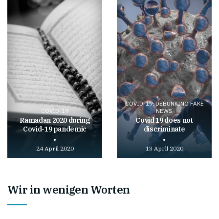
video
video
COVID-19, DEBUNKING FAKE
COVID-19
NEWS
Ramadan 2020 during
Covid 19 does not
Covid-19 pandemic
discriminate
24 April 2020
13 April 2020
Play
Play
video
video
Wir in wenigen Worten