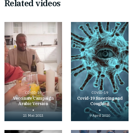
Related videos
COVID-19
COVID-19
Vaccinate Campaign
Covid-19 Sneezing and
Arabic Version
Coughing
21 Mai 2021
9 April 2020
Play
Play